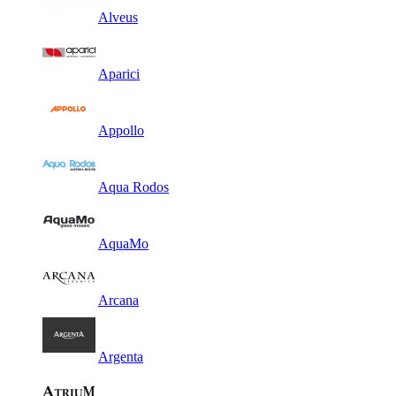
Alveus
Aparici
Appollo
Aqua Rodos
AquaMo
Arcana
Argenta