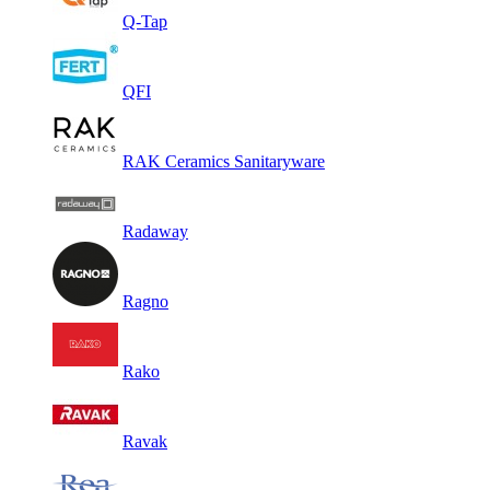
Q-Tap
QFI
RAK Ceramics Sanitaryware
Radaway
Ragno
Rako
Ravak