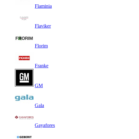
Flaminia
Flaviker
Florim
Franke
GM
Gala
Gayafores