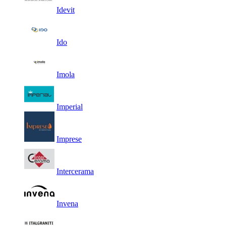
Idevit
Ido
Imola
Imperial
Imprese
Intercerama
Invena