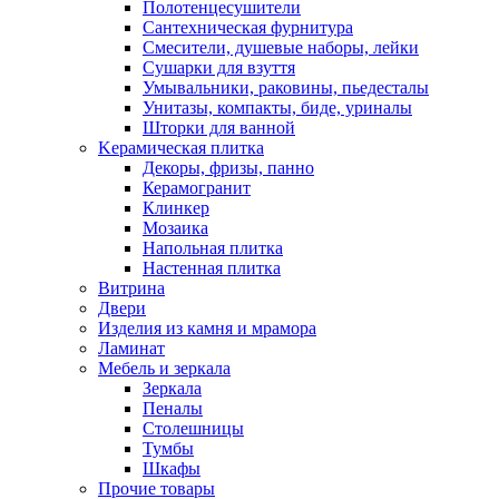
Полотенцесушители
Сантехническая фурнитура
Смесители, душевые наборы, лейки
Сушарки для взуття
Умывальники, раковины, пьедесталы
Унитазы, компакты, биде, уриналы
Шторки для ванной
Kерамическая плитка
Декоры, фризы, панно
Керамогранит
Клинкер
Мозаика
Напольная плитка
Настенная плитка
Витрина
Двери
Изделия из камня и мрамора
Ламинат
Мебель и зеркала
Зеркала
Пеналы
Столешницы
Тумбы
Шкафы
Прочие товары