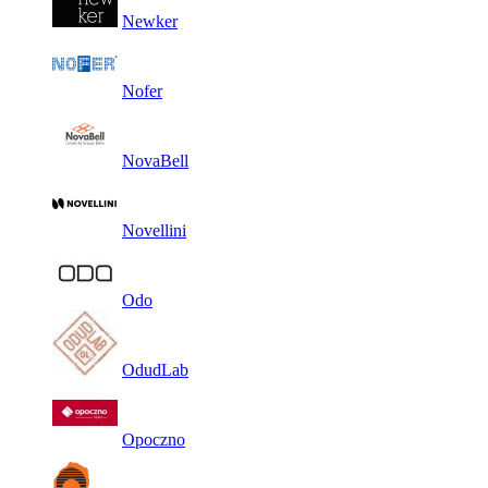
Newker
Nofer
NovaBell
Novellini
Odo
OdudLab
Opoczno