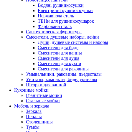
Водяні рушникосушки
Електричні рушникосушки
Нержавіюча сталь
ТЕНи для рушникосушарок
Фарбована сталь
Сантехническая фурнитура
Смесители, душевые наборы, лейки
Души, душевые системы и наборы
Смесители для биде
Смесители для ванны
Смесители для душа
Смесители для кухни
Смесители для раковины
Умывальники, раковины, пьедесталы
Унитазы, компакты, биде, уриналы
Шторки для ванной
Кухонные мойки
Гранитные мойки
Стальные мойки
Мебель и зеркала
Зеркала
Пеналы
Столешницы
Тумбы