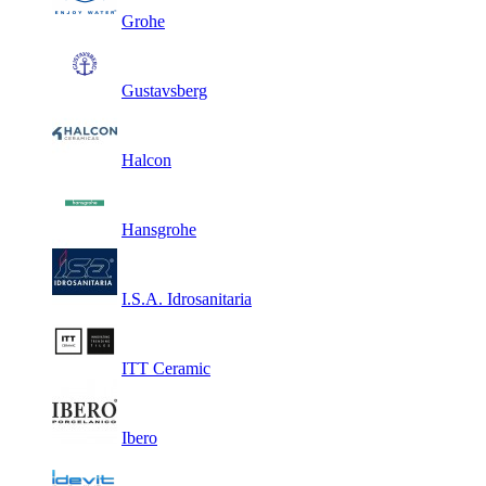
Grohe
Gustavsberg
Halcon
Hansgrohe
I.S.A. Idrosanitaria
ITT Ceramic
Ibero