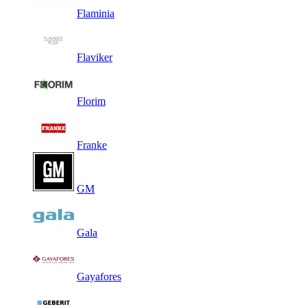
Flaminia
Flaviker
Florim
Franke
GM
Gala
Gayafores