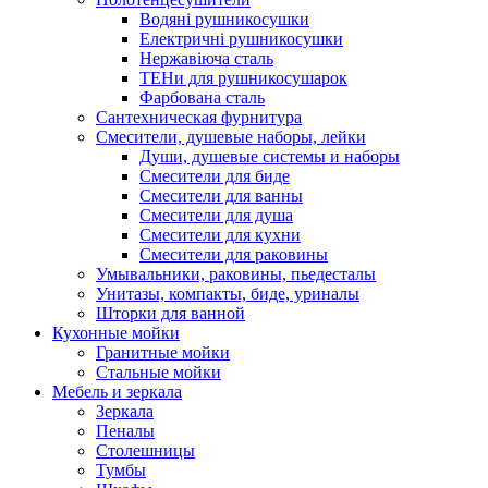
Водяні рушникосушки
Електричні рушникосушки
Нержавіюча сталь
ТЕНи для рушникосушарок
Фарбована сталь
Сантехническая фурнитура
Смесители, душевые наборы, лейки
Души, душевые системы и наборы
Смесители для биде
Смесители для ванны
Смесители для душа
Смесители для кухни
Смесители для раковины
Умывальники, раковины, пьедесталы
Унитазы, компакты, биде, уриналы
Шторки для ванной
Кухонные мойки
Гранитные мойки
Стальные мойки
Мебель и зеркала
Зеркала
Пеналы
Столешницы
Тумбы