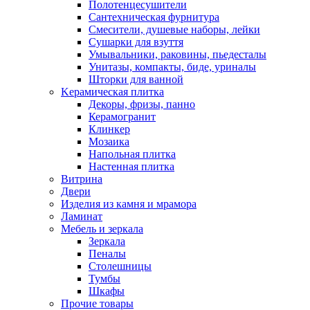
Полотенцесушители
Сантехническая фурнитура
Смесители, душевые наборы, лейки
Сушарки для взуття
Умывальники, раковины, пьедесталы
Унитазы, компакты, биде, уриналы
Шторки для ванной
Kерамическая плитка
Декоры, фризы, панно
Керамогранит
Клинкер
Мозаика
Напольная плитка
Настенная плитка
Витрина
Двери
Изделия из камня и мрамора
Ламинат
Мебель и зеркала
Зеркала
Пеналы
Столешницы
Тумбы
Шкафы
Прочие товары