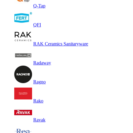
Q-Tap
QFI
RAK Ceramics Sanitaryware
Radaway
Ragno
Rako
Ravak