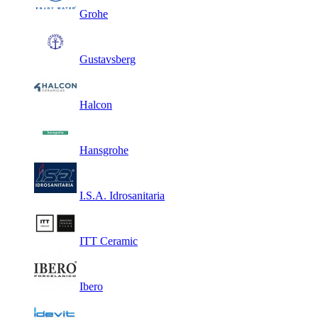
Grohe
Gustavsberg
Halcon
Hansgrohe
I.S.A. Idrosanitaria
ITT Ceramic
Ibero