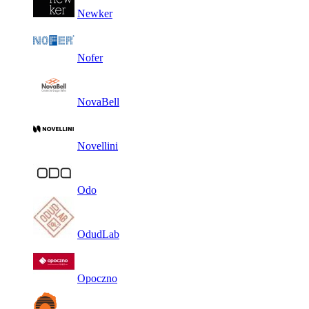
Newker
Nofer
NovaBell
Novellini
Odo
OdudLab
Opoczno