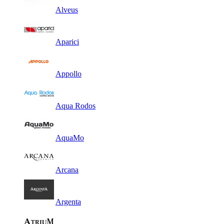
Alveus
Aparici
Appollo
Aqua Rodos
AquaMo
Arcana
Argenta