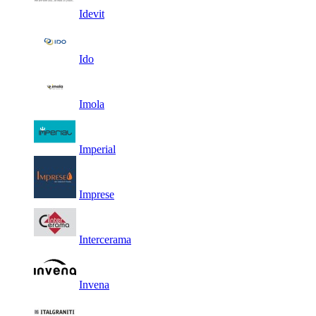
Idevit
Ido
Imola
Imperial
Imprese
Intercerama
Invena