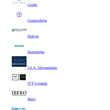
Grohe
Gustavsberg
Halcon
Hansgrohe
I.S.A. Idrosanitaria
ITT Ceramic
Ibero