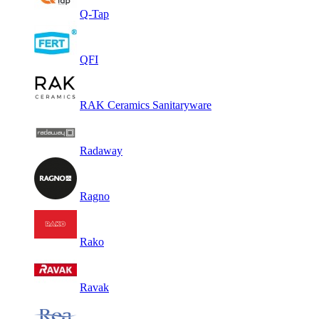
Q-Tap
QFI
RAK Ceramics Sanitaryware
Radaway
Ragno
Rako
Ravak