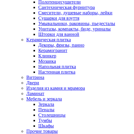
Полотенцесушители
Сантехническая фурнитура
Смесители, душевые наборы, лейки
Сушарки для взуття
Умывальники, раковины, пьедесталы
Унитазы, компакты, биде, уриналы
Шторки для ванной
Kерамическая плитка
Декоры, фризы, панно
Керамогранит
Клинкер
Мозаика
Напольная плитка
Настенная плитка
Витрина
Двери
Изделия из камня и мрамора
Ламинат
Мебель и зеркала
Зеркала
Пеналы
Столешницы
Тумбы
Шкафы
Прочие товары