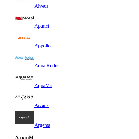
Alveus
Aparici
Appollo
Aqua Rodos
AquaMo
Arcana
Argenta