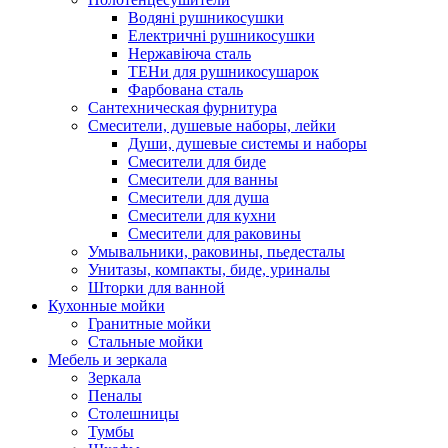
Водяні рушникосушки
Електричні рушникосушки
Нержавіюча сталь
ТЕНи для рушникосушарок
Фарбована сталь
Сантехническая фурнитура
Смесители, душевые наборы, лейки
Души, душевые системы и наборы
Смесители для биде
Смесители для ванны
Смесители для душа
Смесители для кухни
Смесители для раковины
Умывальники, раковины, пьедесталы
Унитазы, компакты, биде, уриналы
Шторки для ванной
Кухонные мойки
Гранитные мойки
Стальные мойки
Мебель и зеркала
Зеркала
Пеналы
Столешницы
Тумбы