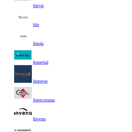
Idevit
Ido
Imola
Imperial
Imprese
Intercerama
Invena