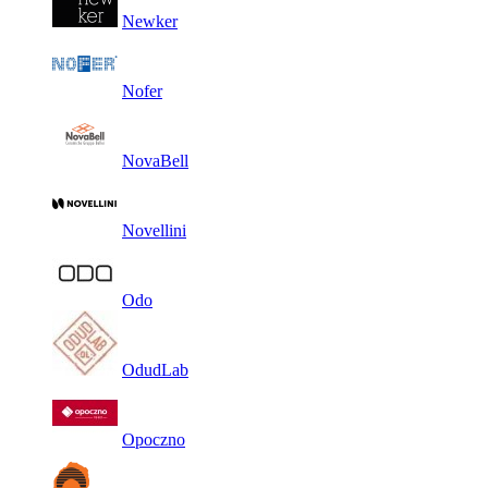
Newker
Nofer
NovaBell
Novellini
Odo
OdudLab
Opoczno