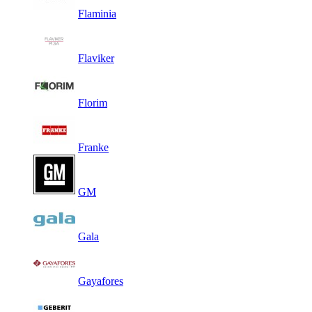
Flaminia
Flaviker
Florim
Franke
GM
Gala
Gayafores