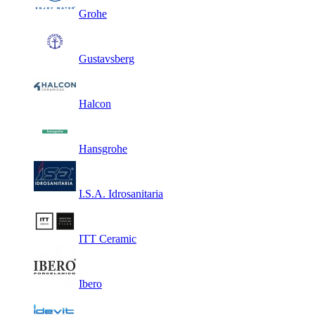
Grohe
Gustavsberg
Halcon
Hansgrohe
I.S.A. Idrosanitaria
ITT Ceramic
Ibero