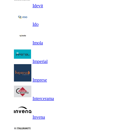
Idevit
Ido
Imola
Imperial
Imprese
Intercerama
Invena