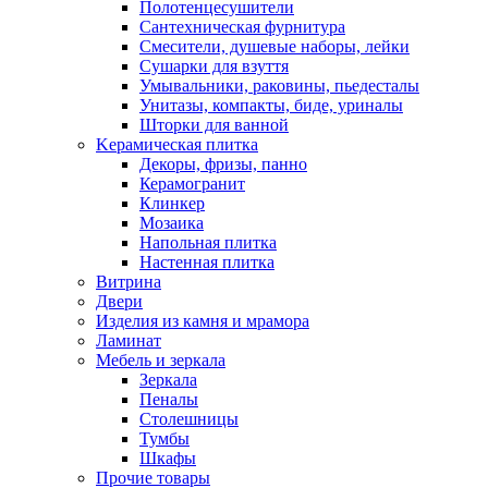
Полотенцесушители
Сантехническая фурнитура
Смесители, душевые наборы, лейки
Сушарки для взуття
Умывальники, раковины, пьедесталы
Унитазы, компакты, биде, уриналы
Шторки для ванной
Kерамическая плитка
Декоры, фризы, панно
Керамогранит
Клинкер
Мозаика
Напольная плитка
Настенная плитка
Витрина
Двери
Изделия из камня и мрамора
Ламинат
Мебель и зеркала
Зеркала
Пеналы
Столешницы
Тумбы
Шкафы
Прочие товары