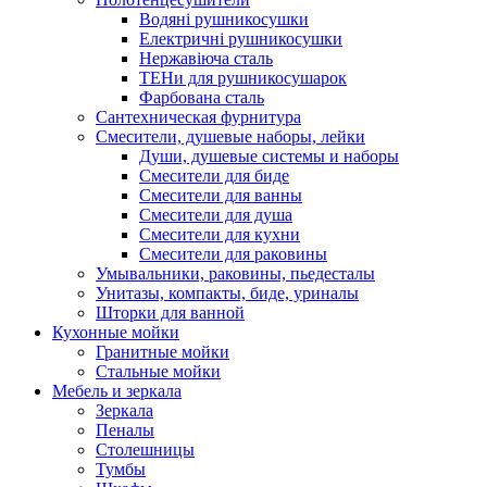
Водяні рушникосушки
Електричні рушникосушки
Нержавіюча сталь
ТЕНи для рушникосушарок
Фарбована сталь
Сантехническая фурнитура
Смесители, душевые наборы, лейки
Души, душевые системы и наборы
Смесители для биде
Смесители для ванны
Смесители для душа
Смесители для кухни
Смесители для раковины
Умывальники, раковины, пьедесталы
Унитазы, компакты, биде, уриналы
Шторки для ванной
Кухонные мойки
Гранитные мойки
Стальные мойки
Мебель и зеркала
Зеркала
Пеналы
Столешницы
Тумбы