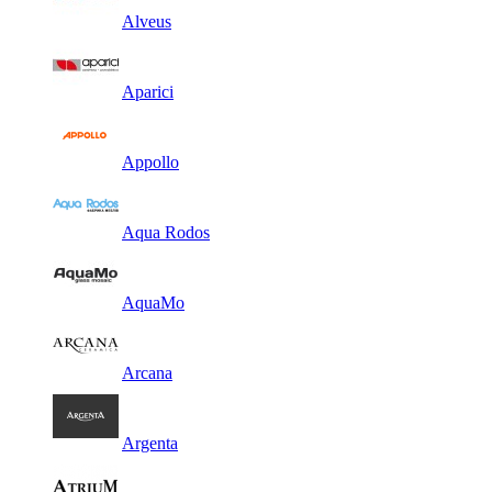
Alveus
Aparici
Appollo
Aqua Rodos
AquaMo
Arcana
Argenta