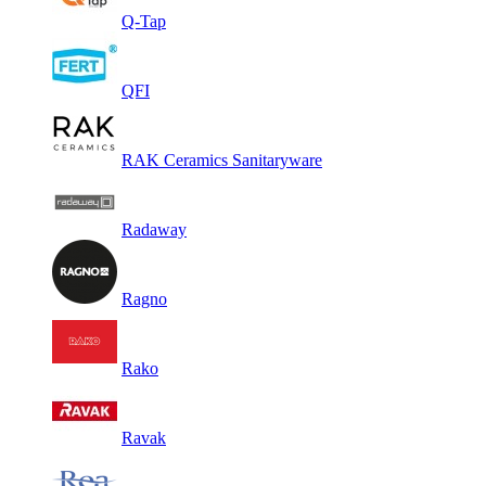
Q-Tap
QFI
RAK Ceramics Sanitaryware
Radaway
Ragno
Rako
Ravak