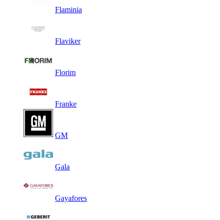
Flaminia
Flaviker
Florim
Franke
GM
Gala
Gayafores