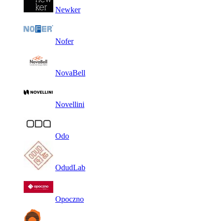
Newker
Nofer
NovaBell
Novellini
Odo
OdudLab
Opoczno