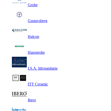
Grohe
Gustavsberg
Halcon
Hansgrohe
I.S.A. Idrosanitaria
ITT Ceramic
Ibero