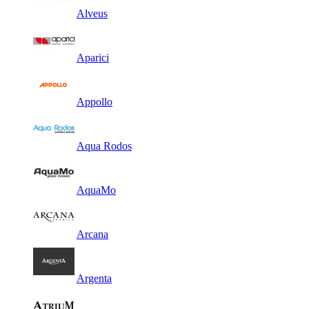
Alveus
Aparici
Appollo
Aqua Rodos
AquaMo
Arcana
Argenta