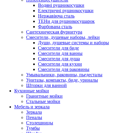
Водяні рушникосушки
Електричні рушникосушки
Нержавіюча сталь
ТЕНи для рушникосушарок
Фарбована сталь
Сантехническая фурнитура
Смесители, душевые наборы, лейки
Души, душевые системы и наборы
Смесители для биде
Смесители для ванны
Смесители для душа
Смесители для кухни
Смесители для раковины
Умывальники, раковины, пьедесталы
Унитазы, компакты, биде, уриналы
Шторки для ванной
Кухонные мойки
Гранитные мойки
Стальные мойки
Мебель и зеркала
Зеркала
Пеналы
Столешницы
Тумбы