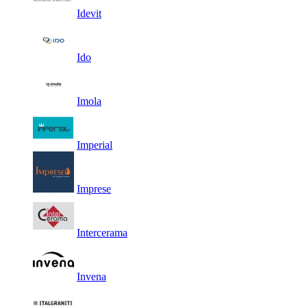
Idevit
Ido
Imola
Imperial
Imprese
Intercerama
Invena