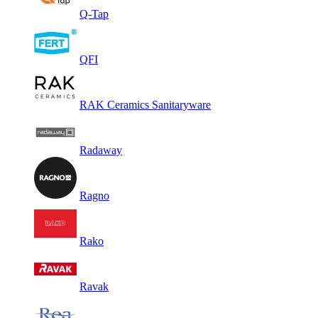
Q-Tap
QFI
RAK Ceramics Sanitaryware
Radaway
Ragno
Rako
Ravak