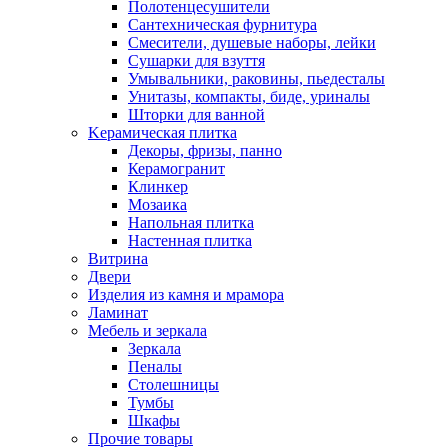
Полотенцесушители
Сантехническая фурнитура
Смесители, душевые наборы, лейки
Сушарки для взуття
Умывальники, раковины, пьедесталы
Унитазы, компакты, биде, уриналы
Шторки для ванной
Kерамическая плитка
Декоры, фризы, панно
Керамогранит
Клинкер
Мозаика
Напольная плитка
Настенная плитка
Витрина
Двери
Изделия из камня и мрамора
Ламинат
Мебель и зеркала
Зеркала
Пеналы
Столешницы
Тумбы
Шкафы
Прочие товары