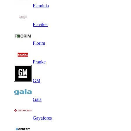
Flaminia
Flaviker
Florim
Franke
GM
Gala
Gayafores