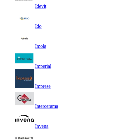
Idevit
Ido
Imola
Imperial
Imprese
Intercerama
Invena