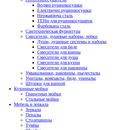
Водяні рушникосушки
Електричні рушникосушки
Нержавіюча сталь
ТЕНи для рушникосушарок
Фарбована сталь
Сантехническая фурнитура
Смесители, душевые наборы, лейки
Души, душевые системы и наборы
Смесители для биде
Смесители для ванны
Смесители для душа
Смесители для кухни
Смесители для раковины
Умывальники, раковины, пьедесталы
Унитазы, компакты, биде, уриналы
Шторки для ванной
Кухонные мойки
Гранитные мойки
Стальные мойки
Мебель и зеркала
Зеркала
Пеналы
Столешницы
Тумбы