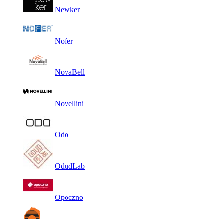
Newker
Nofer
NovaBell
Novellini
Odo
OdudLab
Opoczno