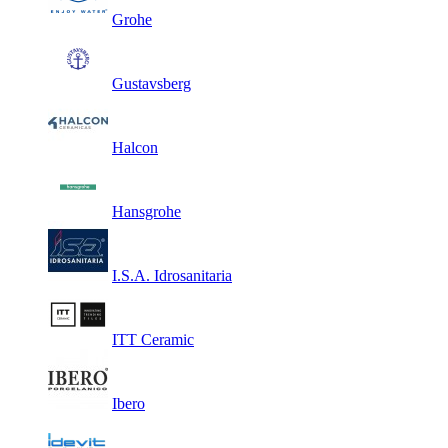
Grohe
Gustavsberg
Halcon
Hansgrohe
I.S.A. Idrosanitaria
ITT Ceramic
Ibero