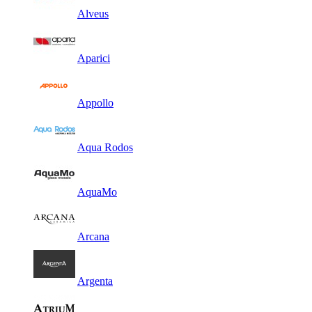
Alveus
Aparici
Appollo
Aqua Rodos
AquaMo
Arcana
Argenta