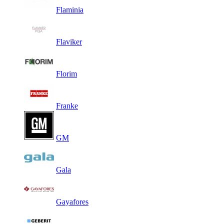
Flaminia
Flaviker
Florim
Franke
GM
Gala
Gayafores