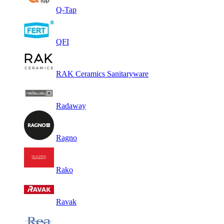
Q-Tap
QFI
RAK Ceramics Sanitaryware
Radaway
Ragno
Rako
Ravak