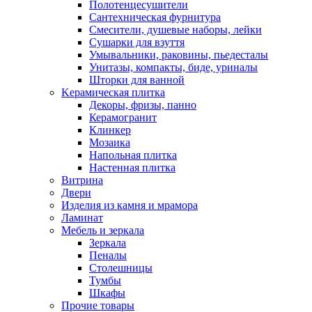
Полотенцесушители
Сантехническая фурнитура
Смесители, душевые наборы, лейки
Сушарки для взуття
Умывальники, раковины, пьедесталы
Унитазы, компакты, биде, уриналы
Шторки для ванной
Kерамическая плитка
Декоры, фризы, панно
Керамогранит
Клинкер
Мозаика
Напольная плитка
Настенная плитка
Витрина
Двери
Изделия из камня и мрамора
Ламинат
Мебель и зеркала
Зеркала
Пеналы
Столешницы
Тумбы
Шкафы
Прочие товары