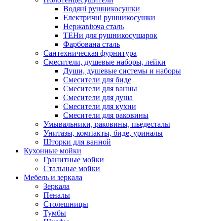
Водяні рушникосушки
Електричні рушникосушки
Нержавіюча сталь
ТЕНи для рушникосушарок
Фарбована сталь
Сантехническая фурнитура
Смесители, душевые наборы, лейки
Души, душевые системы и наборы
Смесители для биде
Смесители для ванны
Смесители для душа
Смесители для кухни
Смесители для раковины
Умывальники, раковины, пьедесталы
Унитазы, компакты, биде, уриналы
Шторки для ванной
Кухонные мойки
Гранитные мойки
Стальные мойки
Мебель и зеркала
Зеркала
Пеналы
Столешницы
Тумбы