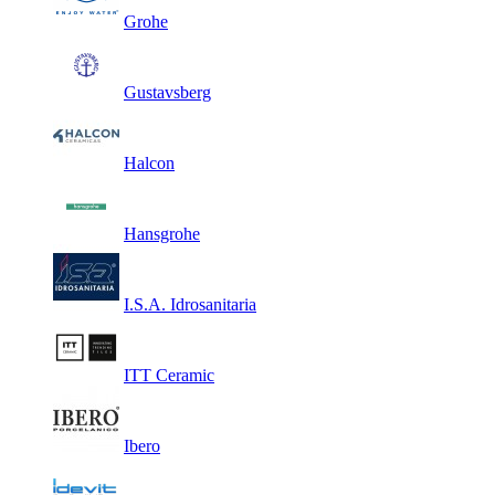
Grohe
Gustavsberg
Halcon
Hansgrohe
I.S.A. Idrosanitaria
ITT Ceramic
Ibero