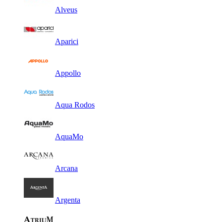
Alveus
Aparici
Appollo
Aqua Rodos
AquaMo
Arcana
Argenta