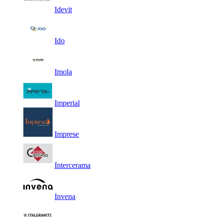
Idevit
Ido
Imola
Imperial
Imprese
Intercerama
Invena