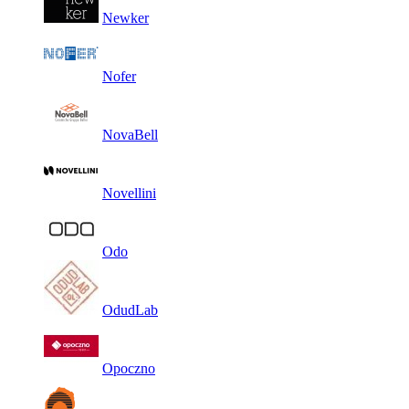
Newker
Nofer
NovaBell
Novellini
Odo
OdudLab
Opoczno