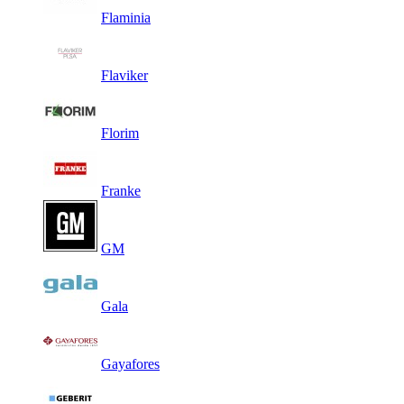
Flaminia
Flaviker
Florim
Franke
GM
Gala
Gayafores