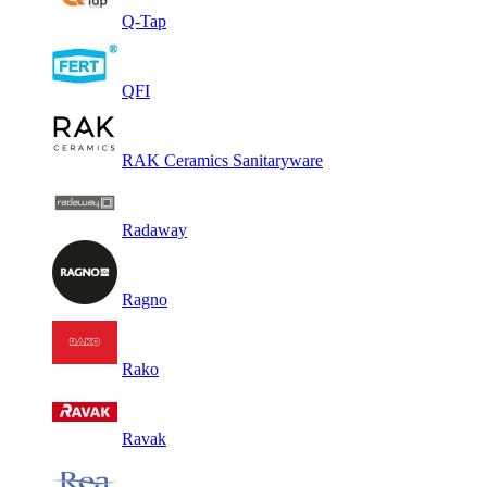
Q-Tap
QFI
RAK Ceramics Sanitaryware
Radaway
Ragno
Rako
Ravak