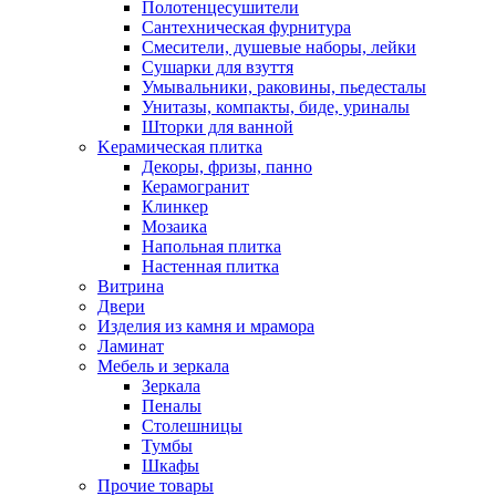
Полотенцесушители
Сантехническая фурнитура
Смесители, душевые наборы, лейки
Сушарки для взуття
Умывальники, раковины, пьедесталы
Унитазы, компакты, биде, уриналы
Шторки для ванной
Kерамическая плитка
Декоры, фризы, панно
Керамогранит
Клинкер
Мозаика
Напольная плитка
Настенная плитка
Витрина
Двери
Изделия из камня и мрамора
Ламинат
Мебель и зеркала
Зеркала
Пеналы
Столешницы
Тумбы
Шкафы
Прочие товары