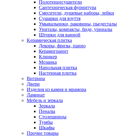
Полотенцесушители
Сантехническая фурнитура
Смесители, душевые наборы, лейки
Сушарки для взуття
Умывальники, раковины, пьедесталы
Унитазы, компакты, биде, уриналы
Шторки для ванной
Kерамическая плитка
Декоры, фризы, панно
Керамогранит
Клинкер
Мозаика
Напольная плитка
Настенная плитка
Витрина
Двери
Изделия из камня и мрамора
Ламинат
Мебель и зеркала
Зеркала
Пеналы
Столешницы
Тумбы
Шкафы
Прочие товары