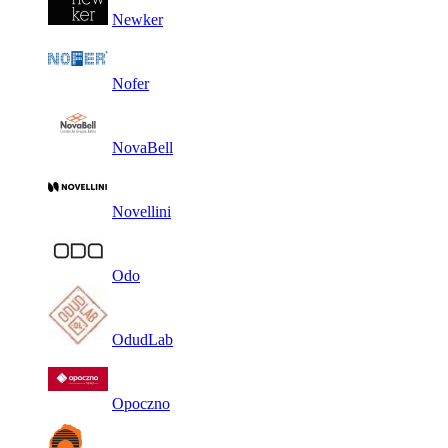
Newker
Nofer
NovaBell
Novellini
Odo
OdudLab
Opoczno