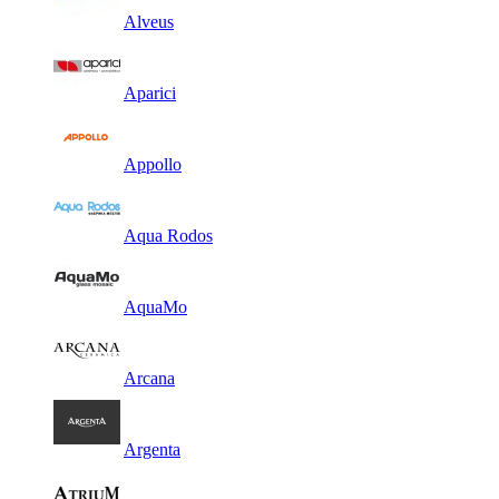
Alveus
Aparici
Appollo
Aqua Rodos
AquaMo
Arcana
Argenta