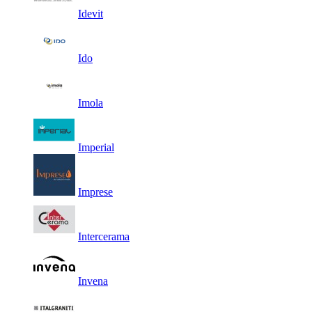
Idevit
Ido
Imola
Imperial
Imprese
Intercerama
Invena