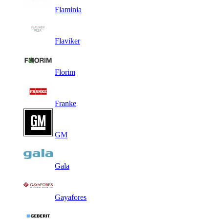
Flaminia
Flaviker
Florim
Franke
GM
Gala
Gayafores