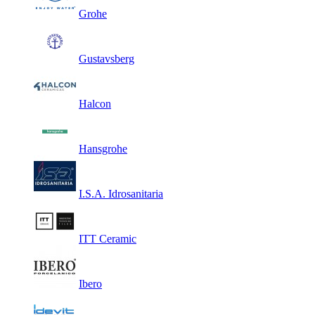
Grohe
Gustavsberg
Halcon
Hansgrohe
I.S.A. Idrosanitaria
ITT Ceramic
Ibero