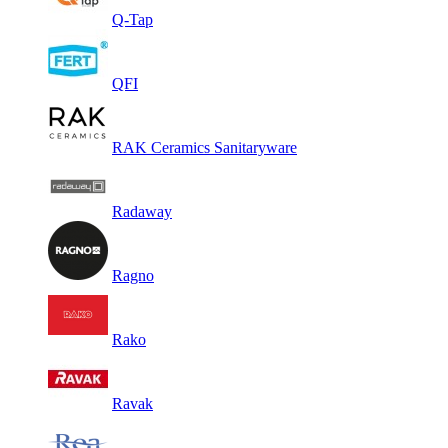
Q-Tap
QFI
RAK Ceramics Sanitaryware
Radaway
Ragno
Rako
Ravak