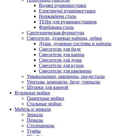
Водяні рушникосушки
Електричні рушникосушки
Нержавіюча сталь
ТЕНи для рушникосушарок
Фарбована сталь
Сантехническая фурнитура
Смесители, душевые наборы, лейки
Души, душевые системы и наборы
Смесители для биде
Смесители для ванны
Смесители для душа
Смесители для кухни
Смесители для раковины
Умывальники, раковины, пьедесталы
Унитазы, компакты, биде, уриналы
Шторки для ванной
Кухонные мойки
Гранитные мойки
Стальные мойки
Мебель и зеркала
Зеркала
Пеналы
Столешницы
Тумбы