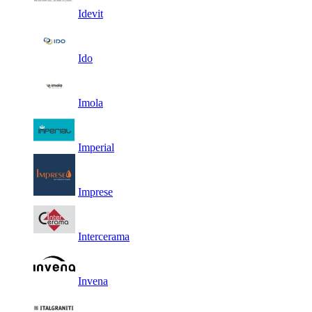
Idevit
Ido
Imola
Imperial
Imprese
Intercerama
Invena