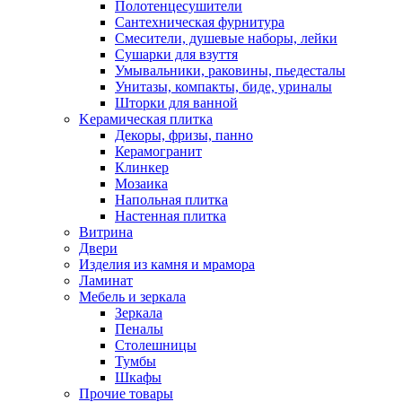
Полотенцесушители
Сантехническая фурнитура
Смесители, душевые наборы, лейки
Сушарки для взуття
Умывальники, раковины, пьедесталы
Унитазы, компакты, биде, уриналы
Шторки для ванной
Kерамическая плитка
Декоры, фризы, панно
Керамогранит
Клинкер
Мозаика
Напольная плитка
Настенная плитка
Витрина
Двери
Изделия из камня и мрамора
Ламинат
Мебель и зеркала
Зеркала
Пеналы
Столешницы
Тумбы
Шкафы
Прочие товары