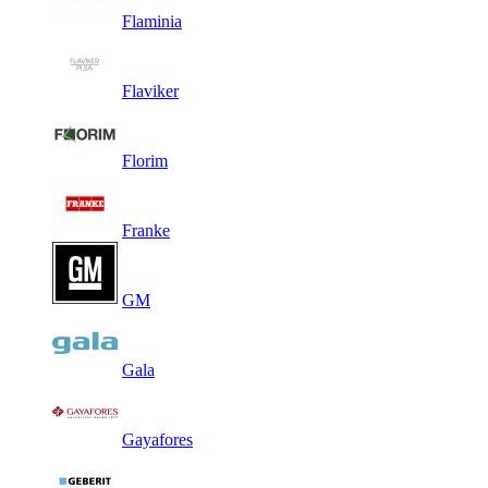
Flaminia
Flaviker
Florim
Franke
GM
Gala
Gayafores