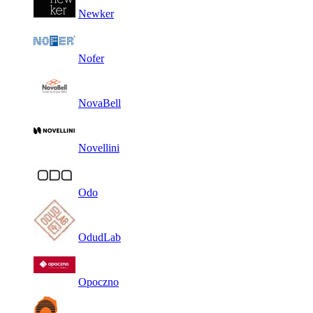
Newker
Nofer
NovaBell
Novellini
Odo
OdudLab
Opoczno