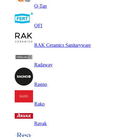
Q-Tap
QFI
RAK Ceramics Sanitaryware
Radaway
Ragno
Rako
Ravak