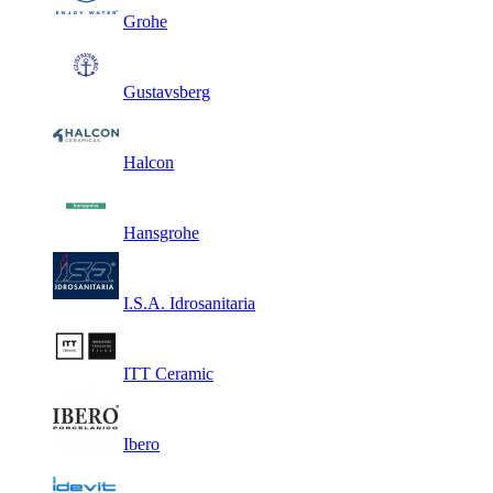
Grohe
Gustavsberg
Halcon
Hansgrohe
I.S.A. Idrosanitaria
ITT Ceramic
Ibero