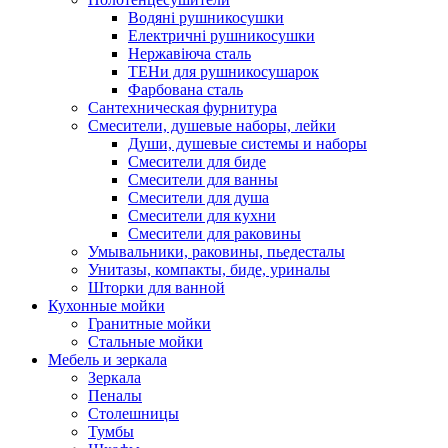
Водяні рушникосушки
Електричні рушникосушки
Нержавіюча сталь
ТЕНи для рушникосушарок
Фарбована сталь
Сантехническая фурнитура
Смесители, душевые наборы, лейки
Души, душевые системы и наборы
Смесители для биде
Смесители для ванны
Смесители для душа
Смесители для кухни
Смесители для раковины
Умывальники, раковины, пьедесталы
Унитазы, компакты, биде, уриналы
Шторки для ванной
Кухонные мойки
Гранитные мойки
Стальные мойки
Мебель и зеркала
Зеркала
Пеналы
Столешницы
Тумбы