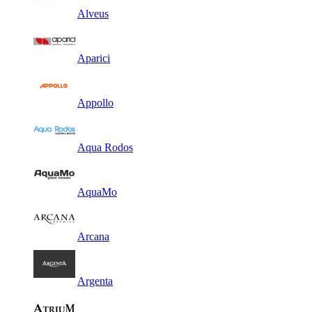
Alveus
Aparici
Appollo
Aqua Rodos
AquaMo
Arcana
Argenta