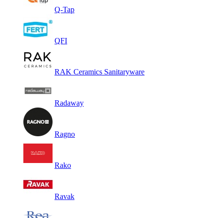
Q-Tap
QFI
RAK Ceramics Sanitaryware
Radaway
Ragno
Rako
Ravak