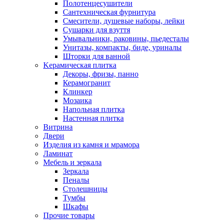
Полотенцесушители
Сантехническая фурнитура
Смесители, душевые наборы, лейки
Сушарки для взуття
Умывальники, раковины, пьедесталы
Унитазы, компакты, биде, уриналы
Шторки для ванной
Kерамическая плитка
Декоры, фризы, панно
Керамогранит
Клинкер
Мозаика
Напольная плитка
Настенная плитка
Витрина
Двери
Изделия из камня и мрамора
Ламинат
Мебель и зеркала
Зеркала
Пеналы
Столешницы
Тумбы
Шкафы
Прочие товары