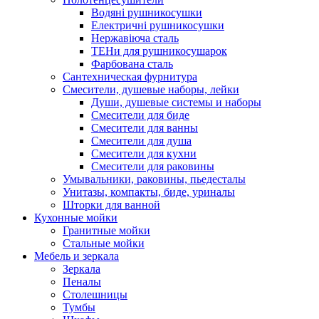
Водяні рушникосушки
Електричні рушникосушки
Нержавіюча сталь
ТЕНи для рушникосушарок
Фарбована сталь
Сантехническая фурнитура
Смесители, душевые наборы, лейки
Души, душевые системы и наборы
Смесители для биде
Смесители для ванны
Смесители для душа
Смесители для кухни
Смесители для раковины
Умывальники, раковины, пьедесталы
Унитазы, компакты, биде, уриналы
Шторки для ванной
Кухонные мойки
Гранитные мойки
Стальные мойки
Мебель и зеркала
Зеркала
Пеналы
Столешницы
Тумбы