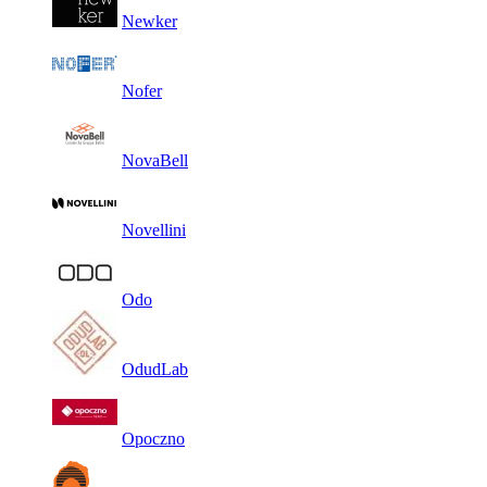
Newker
Nofer
NovaBell
Novellini
Odo
OdudLab
Opoczno