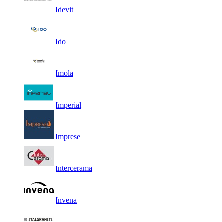
Idevit
Ido
Imola
Imperial
Imprese
Intercerama
Invena