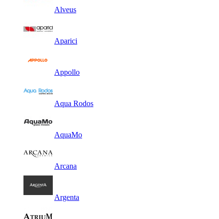
Alveus
Aparici
Appollo
Aqua Rodos
AquaMo
Arcana
Argenta