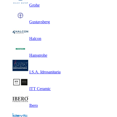
Grohe
Gustavsberg
Halcon
Hansgrohe
I.S.A. Idrosanitaria
ITT Ceramic
Ibero