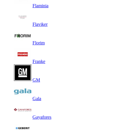
Flaminia
Flaviker
Florim
Franke
GM
Gala
Gayafores