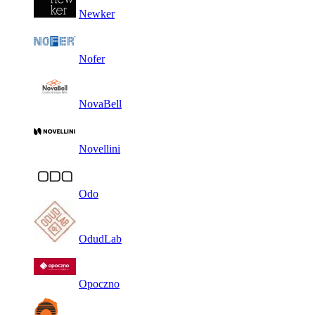
Newker
Nofer
NovaBell
Novellini
Odo
OdudLab
Opoczno