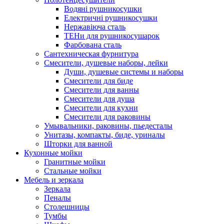
Водяні рушникосушки
Електричні рушникосушки
Нержавіюча сталь
ТЕНи для рушникосушарок
Фарбована сталь
Сантехническая фурнитура
Смесители, душевые наборы, лейки
Души, душевые системы и наборы
Смесители для биде
Смесители для ванны
Смесители для душа
Смесители для кухни
Смесители для раковины
Умывальники, раковины, пьедесталы
Унитазы, компакты, биде, уриналы
Шторки для ванной
Кухонные мойки
Гранитные мойки
Стальные мойки
Мебель и зеркала
Зеркала
Пеналы
Столешницы
Тумбы