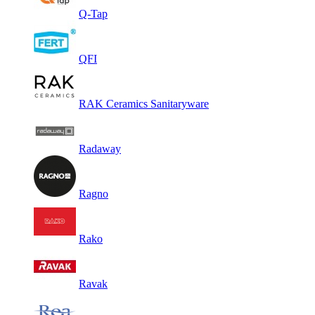
Q-Tap
QFI
RAK Ceramics Sanitaryware
Radaway
Ragno
Rako
Ravak