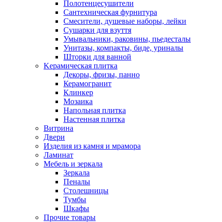
Полотенцесушители
Сантехническая фурнитура
Смесители, душевые наборы, лейки
Сушарки для взуття
Умывальники, раковины, пьедесталы
Унитазы, компакты, биде, уриналы
Шторки для ванной
Kерамическая плитка
Декоры, фризы, панно
Керамогранит
Клинкер
Мозаика
Напольная плитка
Настенная плитка
Витрина
Двери
Изделия из камня и мрамора
Ламинат
Мебель и зеркала
Зеркала
Пеналы
Столешницы
Тумбы
Шкафы
Прочие товары