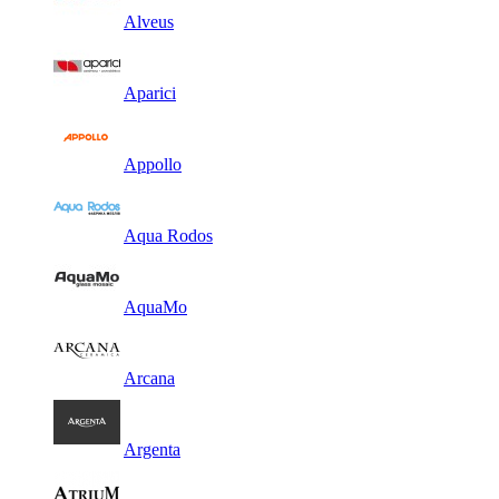
Alveus
Aparici
Appollo
Aqua Rodos
AquaMo
Arcana
Argenta