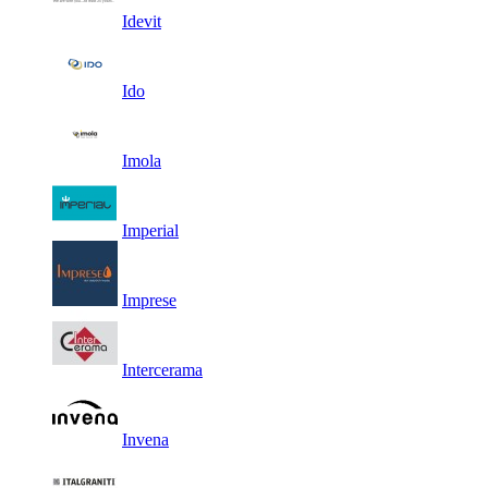
Idevit
Ido
Imola
Imperial
Imprese
Intercerama
Invena