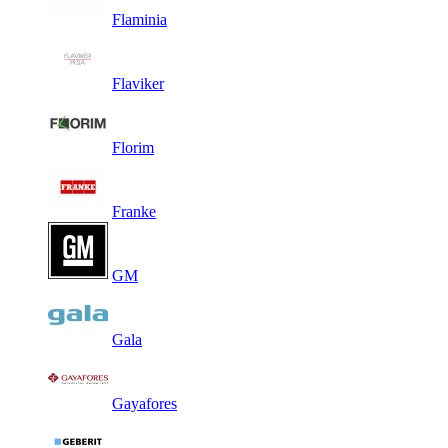
Flaminia
Flaviker
Florim
Franke
GM
Gala
Gayafores