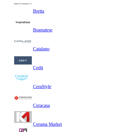
Bretta
Bugnatese
Catalano
Cedit
CeraStyle
Ceracasa
Cerama Market