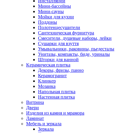
Инсталляции
Мини-бассейны
Мини-сауны
Мойки для кухни
Поддоны
Полотенцесушители
Сантехническая фурнитура
Смесители, душевые наборы, лейки
Сушарки для взуття
Умывальники, раковины, пьедесталы
Унитазы, компакты, биде, уриналы
Шторки для ванной
Kерамическая плитка
Декоры, фризы, панно
Керамогранит
Клинкер
Мозаика
Напольная плитка
Настенная плитка
Витрина
Двери
Изделия из камня и мрамора
Ламинат
Мебель и зеркала
Зеркала