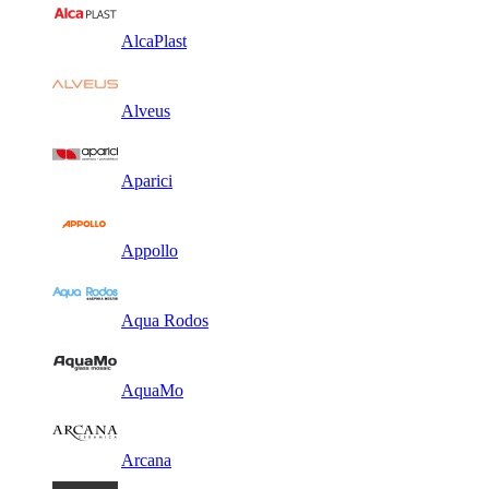
AlcaPlast
Alveus
Aparici
Appollo
Aqua Rodos
AquaMo
Arcana