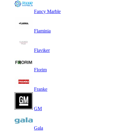
Fancy Marble
Flaminia
Flaviker
Florim
Franke
GM
Gala