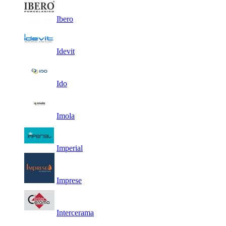
Ibero
Idevit
Ido
Imola
Imperial
Imprese
Intercerama