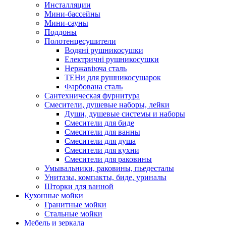
Инсталляции
Мини-бассейны
Мини-сауны
Поддоны
Полотенцесушители
Водяні рушникосушки
Електричні рушникосушки
Нержавіюча сталь
ТЕНи для рушникосушарок
Фарбована сталь
Сантехническая фурнитура
Смесители, душевые наборы, лейки
Души, душевые системы и наборы
Смесители для биде
Смесители для ванны
Смесители для душа
Смесители для кухни
Смесители для раковины
Умывальники, раковины, пьедесталы
Унитазы, компакты, биде, уриналы
Шторки для ванной
Кухонные мойки
Гранитные мойки
Стальные мойки
Мебель и зеркала