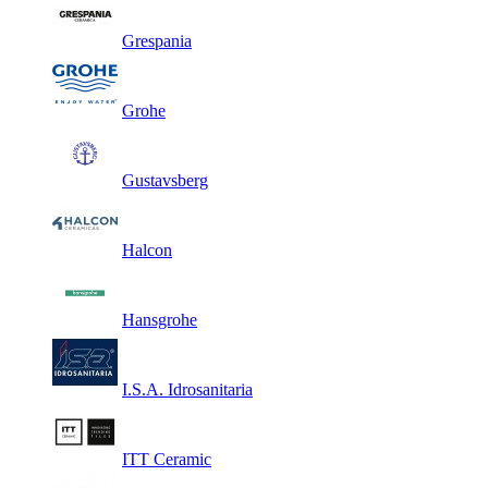
Grespania
Grohe
Gustavsberg
Halcon
Hansgrohe
I.S.A. Idrosanitaria
ITT Ceramic