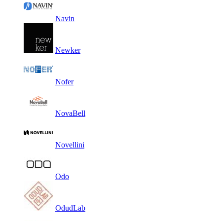
Navin
Newker
Nofer
NovaBell
Novellini
Odo
OdudLab