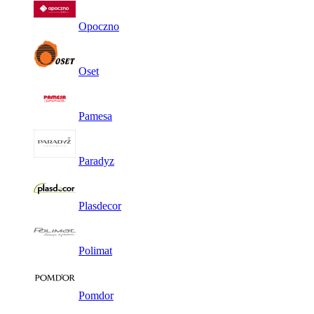
Opoczno
Oset
Pamesa
Paradyz
Plasdecor
Polimat
Pomdor