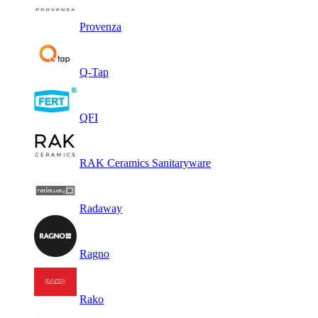
Provenza
Q-Tap
QFI
RAK Ceramics Sanitaryware
Radaway
Ragno
Rako