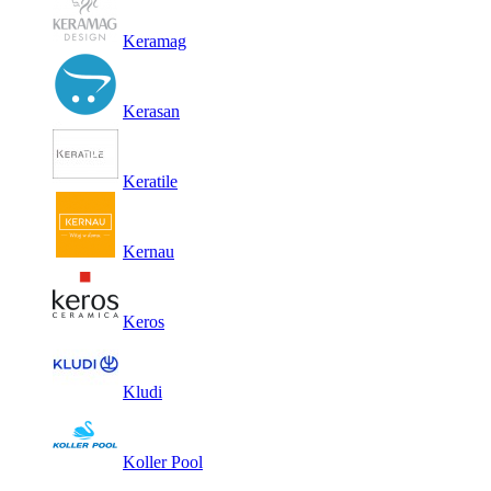
Keramag
Kerasan
Keratile
Kernau
Keros
Kludi
Koller Pool