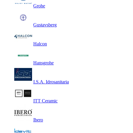
Grohe
Gustavsberg
Halcon
Hansgrohe
I.S.A. Idrosanitaria
ITT Ceramic
Ibero