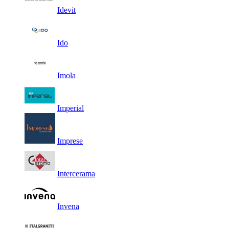
Idevit
Ido
Imola
Imperial
Imprese
Intercerama
Invena