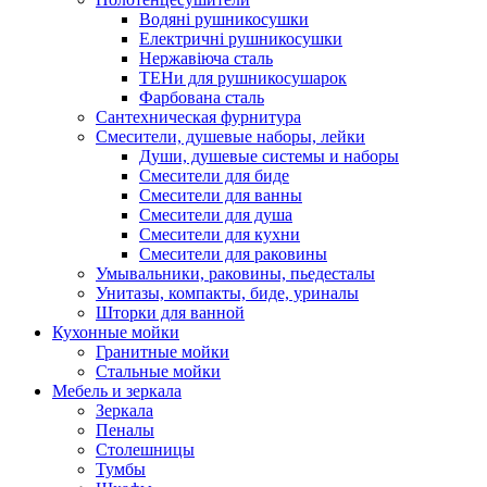
Водяні рушникосушки
Електричні рушникосушки
Нержавіюча сталь
ТЕНи для рушникосушарок
Фарбована сталь
Сантехническая фурнитура
Смесители, душевые наборы, лейки
Души, душевые системы и наборы
Смесители для биде
Смесители для ванны
Смесители для душа
Смесители для кухни
Смесители для раковины
Умывальники, раковины, пьедесталы
Унитазы, компакты, биде, уриналы
Шторки для ванной
Кухонные мойки
Гранитные мойки
Стальные мойки
Мебель и зеркала
Зеркала
Пеналы
Столешницы
Тумбы