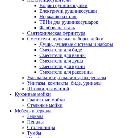
Водяні рушникосушки
Електричні рушникосушки
Нержавіюча сталь
ТЕНи для рушникосушарок
Фарбована сталь
Сантехническая фурнитура
Смесители, душевые наборы, лейки
Души, душевые системы и наборы
Смесители для биде
Смесители для ванны
Смесители для душа
Смесители для кухни
Смесители для раковины
Умывальники, раковины, пьедесталы
Унитазы, компакты, биде, уриналы
Шторки для ванной
Кухонные мойки
Гранитные мойки
Стальные мойки
Мебель и зеркала
Зеркала
Пеналы
Столешницы
Тумбы