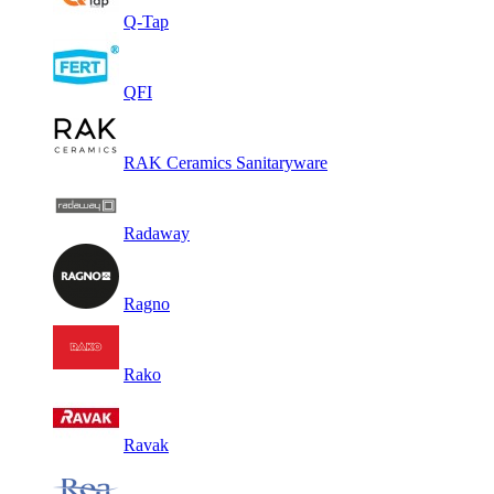
Q-Tap
QFI
RAK Ceramics Sanitaryware
Radaway
Ragno
Rako
Ravak