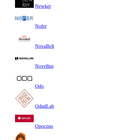
Newker
Nofer
NovaBell
Novellini
Odo
OdudLab
Opoczno