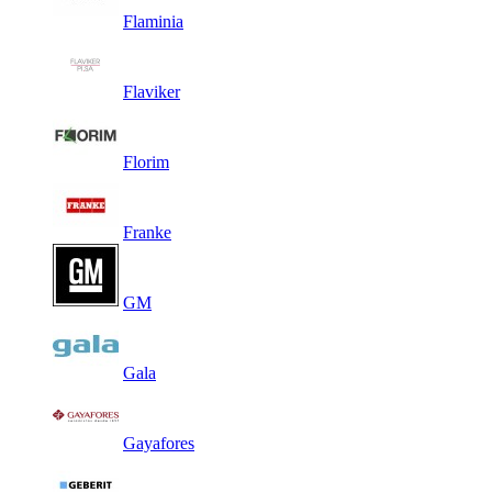
Flaminia
Flaviker
Florim
Franke
GM
Gala
Gayafores