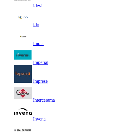
Idevit
Ido
Imola
Imperial
Imprese
Intercerama
Invena