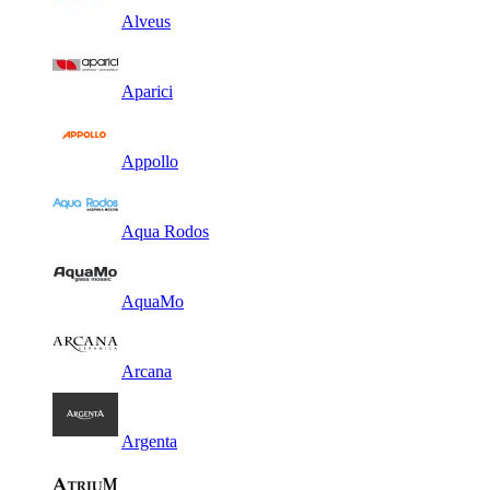
Alveus
Aparici
Appollo
Aqua Rodos
AquaMo
Arcana
Argenta