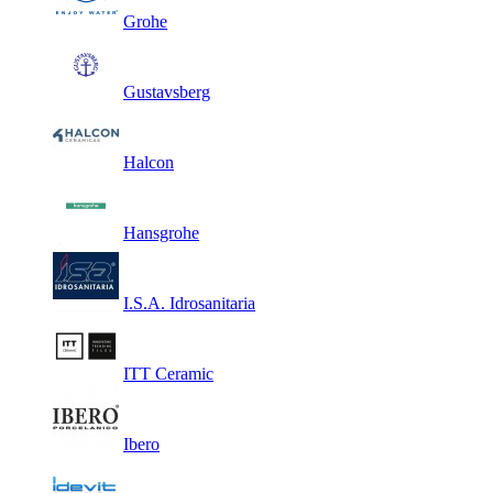
Grohe
Gustavsberg
Halcon
Hansgrohe
I.S.A. Idrosanitaria
ITT Ceramic
Ibero