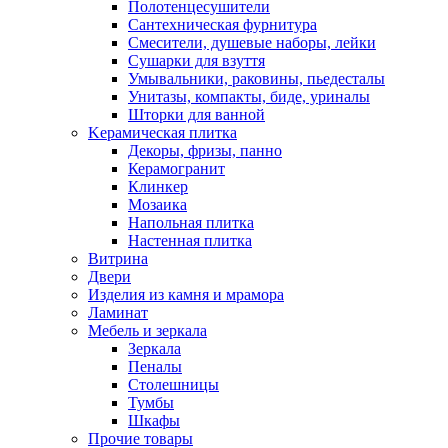
Полотенцесушители
Сантехническая фурнитура
Смесители, душевые наборы, лейки
Сушарки для взуття
Умывальники, раковины, пьедесталы
Унитазы, компакты, биде, уриналы
Шторки для ванной
Kерамическая плитка
Декоры, фризы, панно
Керамогранит
Клинкер
Мозаика
Напольная плитка
Настенная плитка
Витрина
Двери
Изделия из камня и мрамора
Ламинат
Мебель и зеркала
Зеркала
Пеналы
Столешницы
Тумбы
Шкафы
Прочие товары