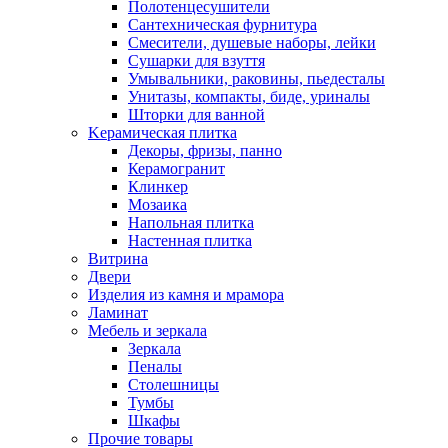
Полотенцесушители
Сантехническая фурнитура
Смесители, душевые наборы, лейки
Сушарки для взуття
Умывальники, раковины, пьедесталы
Унитазы, компакты, биде, уриналы
Шторки для ванной
Kерамическая плитка
Декоры, фризы, панно
Керамогранит
Клинкер
Мозаика
Напольная плитка
Настенная плитка
Витрина
Двери
Изделия из камня и мрамора
Ламинат
Мебель и зеркала
Зеркала
Пеналы
Столешницы
Тумбы
Шкафы
Прочие товары