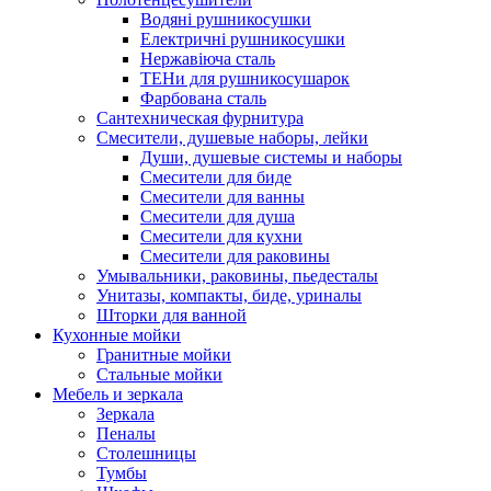
Водяні рушникосушки
Електричні рушникосушки
Нержавіюча сталь
ТЕНи для рушникосушарок
Фарбована сталь
Сантехническая фурнитура
Смесители, душевые наборы, лейки
Души, душевые системы и наборы
Смесители для биде
Смесители для ванны
Смесители для душа
Смесители для кухни
Смесители для раковины
Умывальники, раковины, пьедесталы
Унитазы, компакты, биде, уриналы
Шторки для ванной
Кухонные мойки
Гранитные мойки
Стальные мойки
Мебель и зеркала
Зеркала
Пеналы
Столешницы
Тумбы