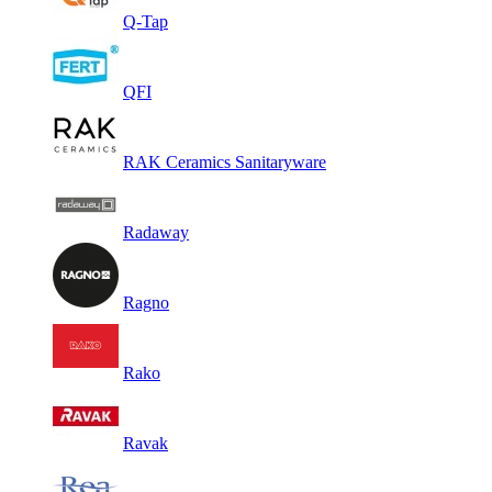
Q-Tap
QFI
RAK Ceramics Sanitaryware
Radaway
Ragno
Rako
Ravak