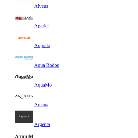
Alveus
Aparici
Appollo
Aqua Rodos
AquaMo
Arcana
Argenta