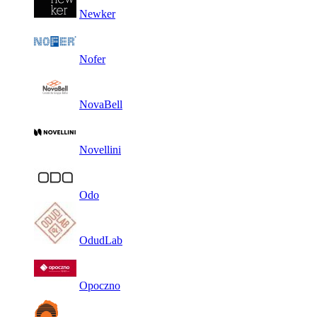
Newker
Nofer
NovaBell
Novellini
Odo
OdudLab
Opoczno