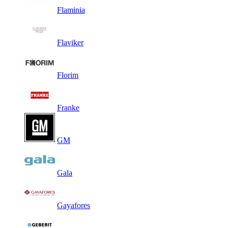
Flaminia
Flaviker
Florim
Franke
GM
Gala
Gayafores