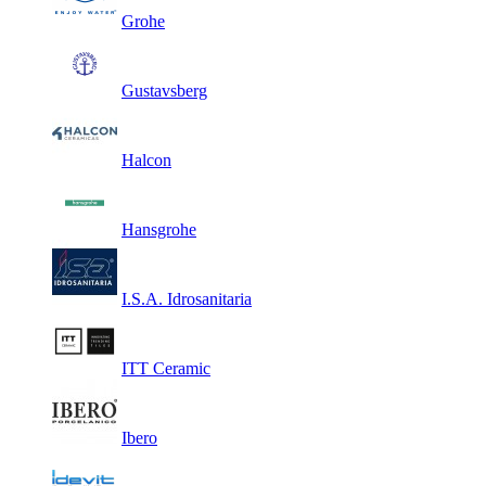
Grohe
Gustavsberg
Halcon
Hansgrohe
I.S.A. Idrosanitaria
ITT Ceramic
Ibero