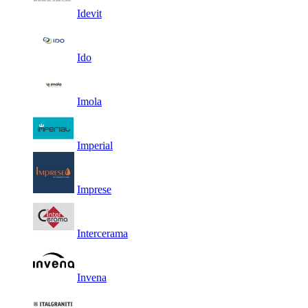
Idevit
Ido
Imola
Imperial
Imprese
Intercerama
Invena