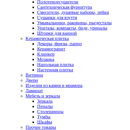
Полотенцесушители
Сантехническая фурнитура
Смесители, душевые наборы, лейки
Сушарки для взуття
Умывальники, раковины, пьедесталы
Унитазы, компакты, биде, уриналы
Шторки для ванной
Kерамическая плитка
Декоры, фризы, панно
Керамогранит
Клинкер
Мозаика
Напольная плитка
Настенная плитка
Витрина
Двери
Изделия из камня и мрамора
Ламинат
Мебель и зеркала
Зеркала
Пеналы
Столешницы
Тумбы
Шкафы
Прочие товары