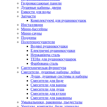
Гидромассажные панели
Душевые кабины, двери
Емкости для воды
Запчасти
Комплектуючі для рушникосушок
Инсталляции
Мини-бассейны
Мини-сауны
Поддоны
Полотенцесушители
Водяні рушникосушки
Електричні рушникосушки
Нержавіюча сталь
ТЕНи для рушникосушарок
Фарбована сталь
Сантехническая фурнитура
Смесители, душевые наборы, лейки
Души, душевые системы и наборы
Смесители для биде
Смесители для ванны
Смесители для душа
Смесители для кухни
Смесители для раковины
Умывальники, раковины, пьедесталы
Унитазы, компакты, биде, уриналы