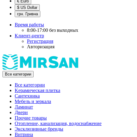
€ Euro
$ US Dollar
грн. Гривна
Время работы
8:00-17:00 без выходных
Клиент-центр
Регистрация
Авторизация
Все категории
Все категории
Kерамическая плитка
Cантехника
Мебель и зеркала
Ламинат
Двери
Прочие товары
Отопление, канализация, водоснабжение
Эксклюзивные бренды
Витрина