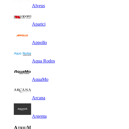
Alveus
Aparici
Appollo
Aqua Rodos
AquaMo
Arcana
Argenta