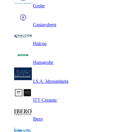
Grohe
Gustavsberg
Halcon
Hansgrohe
I.S.A. Idrosanitaria
ITT Ceramic
Ibero