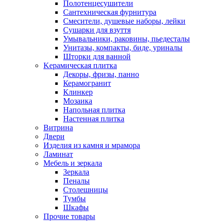
Полотенцесушители
Сантехническая фурнитура
Смесители, душевые наборы, лейки
Сушарки для взуття
Умывальники, раковины, пьедесталы
Унитазы, компакты, биде, уриналы
Шторки для ванной
Kерамическая плитка
Декоры, фризы, панно
Керамогранит
Клинкер
Мозаика
Напольная плитка
Настенная плитка
Витрина
Двери
Изделия из камня и мрамора
Ламинат
Мебель и зеркала
Зеркала
Пеналы
Столешницы
Тумбы
Шкафы
Прочие товары