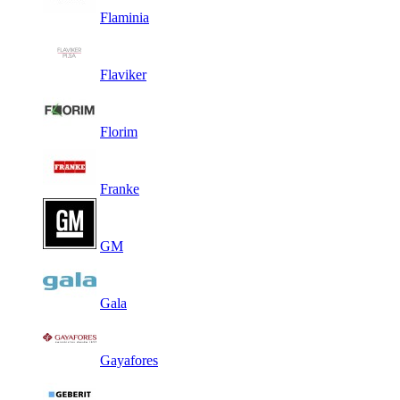
Flaminia
Flaviker
Florim
Franke
GM
Gala
Gayafores