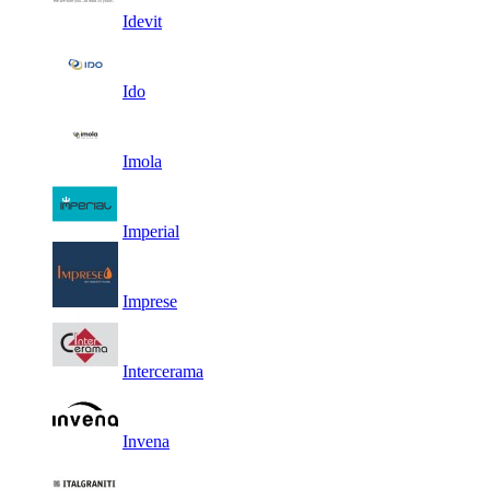
Idevit
Ido
Imola
Imperial
Imprese
Intercerama
Invena