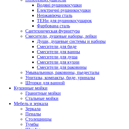
Водяні рушникосушки
Електричні рушникосушки
Нержавіюча сталь
ТЕНи для рушникосушарок
Фарбована сталь
Сантехническая фурнитура
Смесители, душевые наборы, лейки
Души, душевые системы и наборы
Смесители для биде
Смесители для ванны
Смесители для душа
Смесители для кухни
Смесители для раковины
Умывальники, раковины, пьедесталы
Унитазы, компакты, биде, уриналы
Шторки для ванной
Кухонные мойки
Гранитные мойки
Стальные мойки
Мебель и зеркала
Зеркала
Пеналы
Столешницы
Тумбы