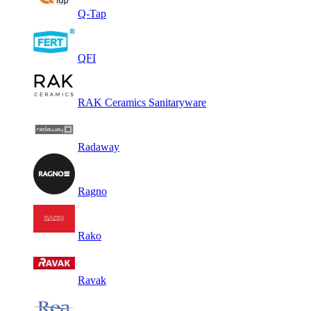
Q-Tap
QFI
RAK Ceramics Sanitaryware
Radaway
Ragno
Rako
Ravak