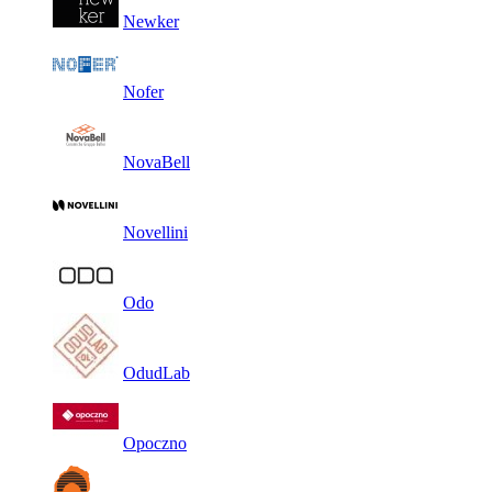
Newker
Nofer
NovaBell
Novellini
Odo
OdudLab
Opoczno