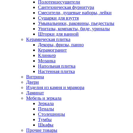
Полотенцесушители
Сантехническая фурнитура
Смесители, душевые наборы, лейки
Сушарки для взуття
Умывальники, раковины, пьедесталы
Унитазы, компакты, биде, уриналы
Шторки для ванной
Kерамическая плитка
Декоры, фризы, панно
Керамогранит
Клинкер
Мозаика
Напольная плитка
Настенная плитка
Витрина
Двери
Изделия из камня и мрамора
Ламинат
Мебель и зеркала
Зеркала
Пеналы
Столешницы
Тумбы
Шкафы
Прочие товары