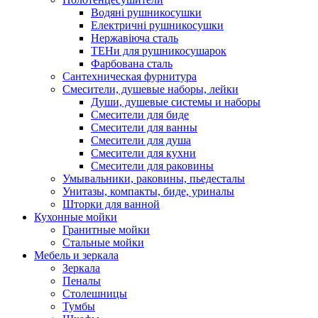
Водяні рушникосушки
Електричні рушникосушки
Нержавіюча сталь
ТЕНи для рушникосушарок
Фарбована сталь
Сантехническая фурнитура
Смесители, душевые наборы, лейки
Души, душевые системы и наборы
Смесители для биде
Смесители для ванны
Смесители для душа
Смесители для кухни
Смесители для раковины
Умывальники, раковины, пьедесталы
Унитазы, компакты, биде, уриналы
Шторки для ванной
Кухонные мойки
Гранитные мойки
Стальные мойки
Мебель и зеркала
Зеркала
Пеналы
Столешницы
Тумбы