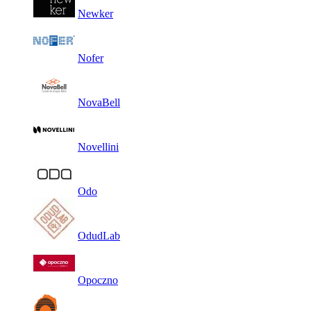
Newker
Nofer
NovaBell
Novellini
Odo
OdudLab
Opoczno