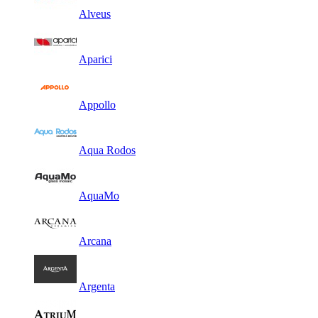
Alveus
Aparici
Appollo
Aqua Rodos
AquaMo
Arcana
Argenta