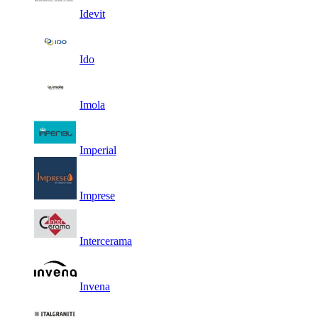
Idevit
Ido
Imola
Imperial
Imprese
Intercerama
Invena