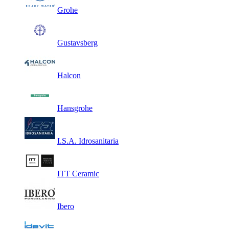
Grohe
Gustavsberg
Halcon
Hansgrohe
I.S.A. Idrosanitaria
ITT Ceramic
Ibero