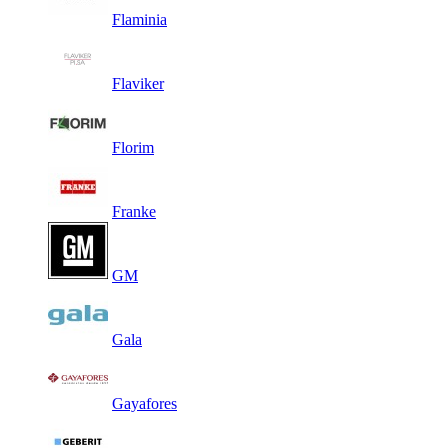
Flaminia
Flaviker
Florim
Franke
GM
Gala
Gayafores