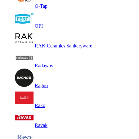
Q-Tap
QFI
RAK Ceramics Sanitaryware
Radaway
Ragno
Rako
Ravak