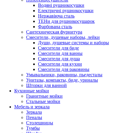
Водяні рушникосушки
Електричні рушникосушки
Нержавіюча сталь
ТЕНи для рушникосушарок
Фарбована сталь
Сантехническая фурнитура
Смесители, душевые наборы, лейки
Души, душевые системы и наборы
Смесители для биде
Смесители для ванны
Смесители для душа
Смесители для кухни
Смесители для раковины
Умывальники, раковины, пьедесталы
Унитазы, компакты, биде, уриналы
Шторки для ванной
Кухонные мойки
Гранитные мойки
Стальные мойки
Мебель и зеркала
Зеркала
Пеналы
Столешницы
Тумбы