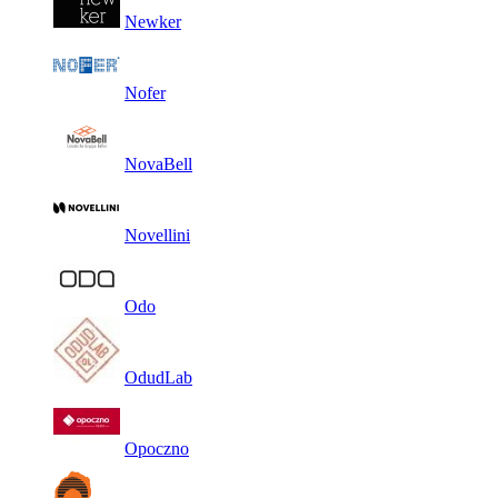
Newker
Nofer
NovaBell
Novellini
Odo
OdudLab
Opoczno