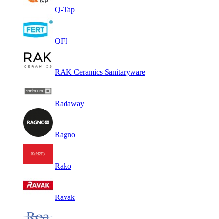
Q-Tap
QFI
RAK Ceramics Sanitaryware
Radaway
Ragno
Rako
Ravak