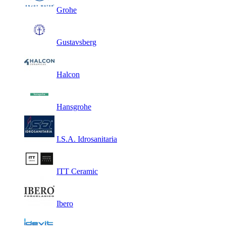
Grohe
Gustavsberg
Halcon
Hansgrohe
I.S.A. Idrosanitaria
ITT Ceramic
Ibero