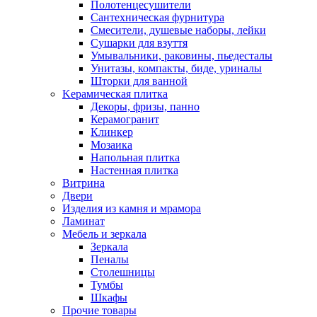
Полотенцесушители
Сантехническая фурнитура
Смесители, душевые наборы, лейки
Сушарки для взуття
Умывальники, раковины, пьедесталы
Унитазы, компакты, биде, уриналы
Шторки для ванной
Kерамическая плитка
Декоры, фризы, панно
Керамогранит
Клинкер
Мозаика
Напольная плитка
Настенная плитка
Витрина
Двери
Изделия из камня и мрамора
Ламинат
Мебель и зеркала
Зеркала
Пеналы
Столешницы
Тумбы
Шкафы
Прочие товары