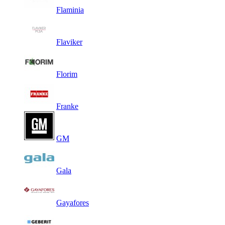
Flaminia
Flaviker
Florim
Franke
GM
Gala
Gayafores