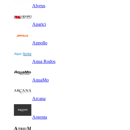
Alveus
Aparici
Appollo
Aqua Rodos
AquaMo
Arcana
Argenta