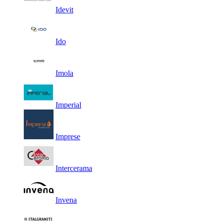
Idevit
Ido
Imola
Imperial
Imprese
Intercerama
Invena