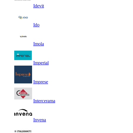
Idevit
Ido
Imola
Imperial
Imprese
Intercerama
Invena