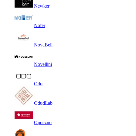
Newker
Nofer
NovaBell
Novellini
Odo
OdudLab
Opoczno