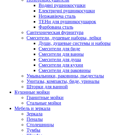
Водяні рушникосушки
Електричні рушникосушки
Нержавіюча сталь
ТЕНи для рушникосушарок
Фарбована сталь
Сантехническая фурнитура
Смесители, душевые наборы, лейки
Души, душевые системы и наборы
Смесители для биде
Смесители для ванны
Смесители для душа
Смесители для кухни
Смесители для раковины
Умывальники, раковины, пьедесталы
Унитазы, компакты, биде, уриналы
Шторки для ванной
Кухонные мойки
Гранитные мойки
Стальные мойки
Мебель и зеркала
Зеркала
Пеналы
Столешницы
Тумбы