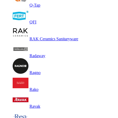
Q-Tap
QFI
RAK Ceramics Sanitaryware
Radaway
Ragno
Rako
Ravak