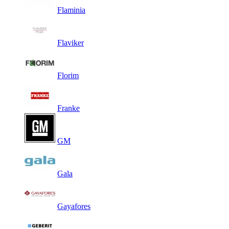
Flaminia
Flaviker
Florim
Franke
GM
Gala
Gayafores