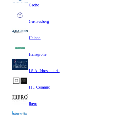
Grohe
Gustavsberg
Halcon
Hansgrohe
I.S.A. Idrosanitaria
ITT Ceramic
Ibero