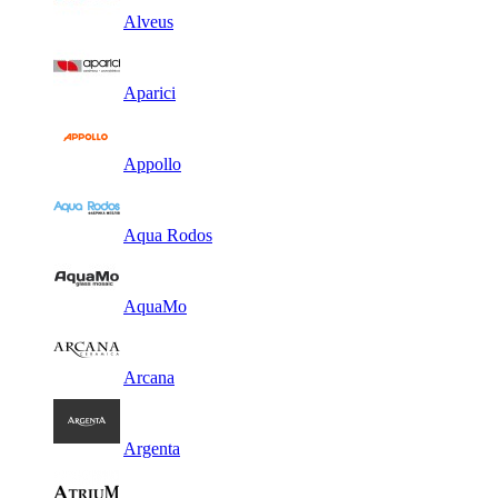
Alveus
Aparici
Appollo
Aqua Rodos
AquaMo
Arcana
Argenta