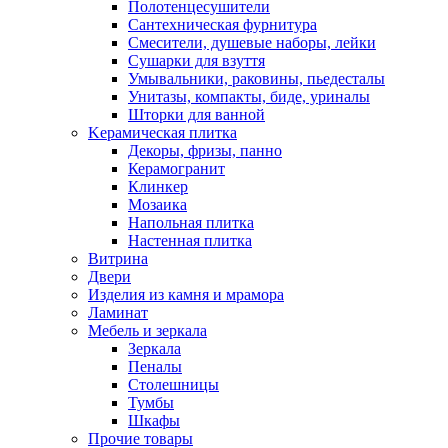
Полотенцесушители
Сантехническая фурнитура
Смесители, душевые наборы, лейки
Сушарки для взуття
Умывальники, раковины, пьедесталы
Унитазы, компакты, биде, уриналы
Шторки для ванной
Kерамическая плитка
Декоры, фризы, панно
Керамогранит
Клинкер
Мозаика
Напольная плитка
Настенная плитка
Витрина
Двери
Изделия из камня и мрамора
Ламинат
Мебель и зеркала
Зеркала
Пеналы
Столешницы
Тумбы
Шкафы
Прочие товары