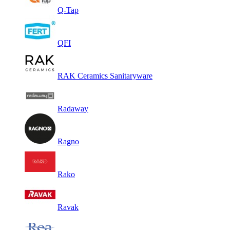
Q-Tap
QFI
RAK Ceramics Sanitaryware
Radaway
Ragno
Rako
Ravak