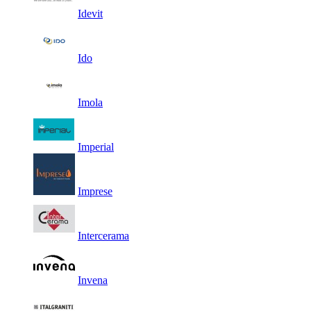
Idevit
Ido
Imola
Imperial
Imprese
Intercerama
Invena