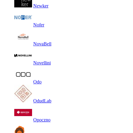
Newker
Nofer
NovaBell
Novellini
Odo
OdudLab
Opoczno