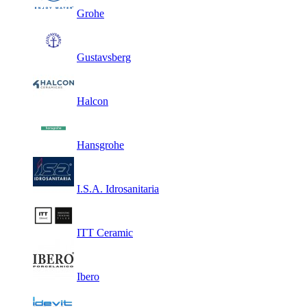
Grohe
Gustavsberg
Halcon
Hansgrohe
I.S.A. Idrosanitaria
ITT Ceramic
Ibero