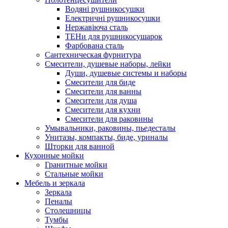
Водяні рушникосушки
Електричні рушникосушки
Нержавіюча сталь
ТЕНи для рушникосушарок
Фарбована сталь
Сантехническая фурнитура
Смесители, душевые наборы, лейки
Души, душевые системы и наборы
Смесители для биде
Смесители для ванны
Смесители для душа
Смесители для кухни
Смесители для раковины
Умывальники, раковины, пьедесталы
Унитазы, компакты, биде, уриналы
Шторки для ванной
Кухонные мойки
Гранитные мойки
Стальные мойки
Мебель и зеркала
Зеркала
Пеналы
Столешницы
Тумбы