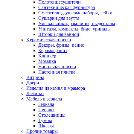
Полотенцесушители
Сантехническая фурнитура
Смесители, душевые наборы, лейки
Сушарки для взуття
Умывальники, раковины, пьедесталы
Унитазы, компакты, биде, уриналы
Шторки для ванной
Kерамическая плитка
Декоры, фризы, панно
Керамогранит
Клинкер
Мозаика
Напольная плитка
Настенная плитка
Витрина
Двери
Изделия из камня и мрамора
Ламинат
Мебель и зеркала
Зеркала
Пеналы
Столешницы
Тумбы
Шкафы
Прочие товары