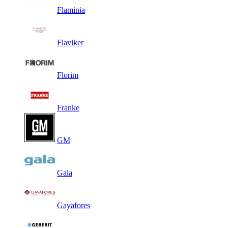
Flaminia
Flaviker
Florim
Franke
GM
Gala
Gayafores