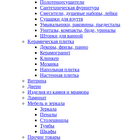
Полотенцесушители
Сантехническая фурнитура
Смесители, душевые наборы, лейки
Сушарки для взуття
Умывальники, раковины, пьедесталы
Унитазы, компакты, биде, уриналы
Шторки для ванной
Kерамическая плитка
Декоры, фризы, панно
Керамогранит
Клинкер
Мозаика
Напольная плитка
Настенная плитка
Витрина
Двери
Изделия из камня и мрамора
Ламинат
Мебель и зеркала
Зеркала
Пеналы
Столешницы
Тумбы
Шкафы
Прочие товары