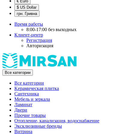
€ Euro
$ US Dollar
грн. Гривна
Время работы
8:00-17:00 без выходных
Клиент-центр
Регистрация
Авторизация
Все категории
Все категории
Kерамическая плитка
Cантехника
Мебель и зеркала
Ламинат
Двери
Прочие товары
Отопление, канализация, водоснабжение
Эксклюзивные бренды
Витрина