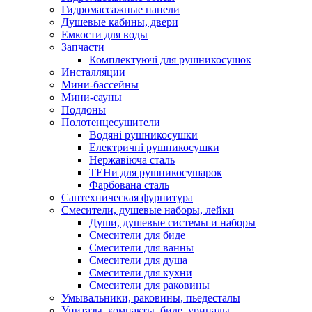
Гидромассажные панели
Душевые кабины, двери
Емкости для воды
Запчасти
Комплектуючі для рушникосушок
Инсталляции
Мини-бассейны
Мини-сауны
Поддоны
Полотенцесушители
Водяні рушникосушки
Електричні рушникосушки
Нержавіюча сталь
ТЕНи для рушникосушарок
Фарбована сталь
Сантехническая фурнитура
Смесители, душевые наборы, лейки
Души, душевые системы и наборы
Смесители для биде
Смесители для ванны
Смесители для душа
Смесители для кухни
Смесители для раковины
Умывальники, раковины, пьедесталы
Унитазы, компакты, биде, уриналы