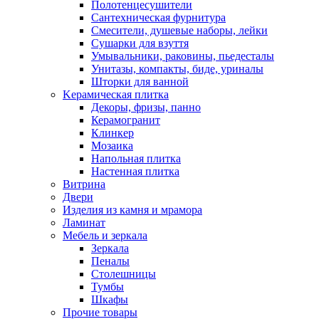
Полотенцесушители
Сантехническая фурнитура
Смесители, душевые наборы, лейки
Сушарки для взуття
Умывальники, раковины, пьедесталы
Унитазы, компакты, биде, уриналы
Шторки для ванной
Kерамическая плитка
Декоры, фризы, панно
Керамогранит
Клинкер
Мозаика
Напольная плитка
Настенная плитка
Витрина
Двери
Изделия из камня и мрамора
Ламинат
Мебель и зеркала
Зеркала
Пеналы
Столешницы
Тумбы
Шкафы
Прочие товары