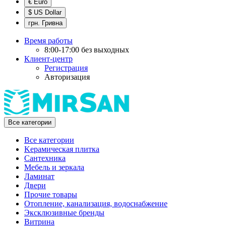
€ Euro
$ US Dollar
грн. Гривна
Время работы
8:00-17:00 без выходных
Клиент-центр
Регистрация
Авторизация
Все категории
Все категории
Kерамическая плитка
Cантехника
Мебель и зеркала
Ламинат
Двери
Прочие товары
Отопление, канализация, водоснабжение
Эксклюзивные бренды
Витрина