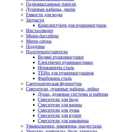
Гидромассажные панели
Душевые кабины, двери
Емкости для воды
Запчасти
Комплектуючі для рушникосушок
Инсталляции
Мини-бассейны
Мини-сауны
Поддоны
Полотенцесушители
Водяні рушникосушки
Електричні рушникосушки
Нержавіюча сталь
ТЕНи для рушникосушарок
Фарбована сталь
Сантехническая фурнитура
Смесители, душевые наборы, лейки
Души, душевые системы и наборы
Смесители для биде
Смесители для ванны
Смесители для душа
Смесители для кухни
Смесители для раковины
Умывальники, раковины, пьедесталы
Унитазы, компакты, биде, уриналы